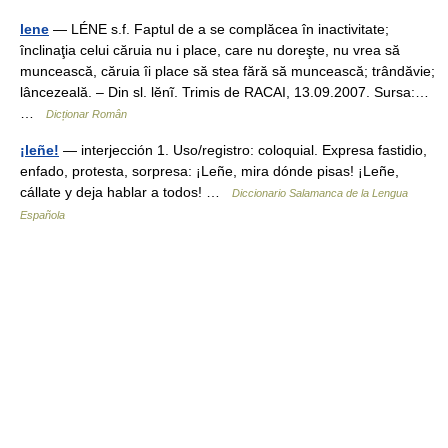
lene
— LÉNE s.f. Faptul de a se complăcea în inactivitate;
înclinaţia celui căruia nu i place, care nu doreşte, nu vrea să
muncească, căruia îi place să stea fără să muncească; trândăvie;
lâncezeală. – Din sl. lĕnĩ. Trimis de RACAI, 13.09.2007. Sursa:…
…
Dicționar Român
¡leñe!
— interjección 1. Uso/registro: coloquial. Expresa fastidio,
enfado, protesta, sorpresa: ¡Leñe, mira dónde pisas! ¡Leñe,
cállate y deja hablar a todos! …
Diccionario Salamanca de la Lengua
Española