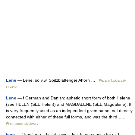
Lene
— Lene, so v.w. Spitzblätteriger Ahorn …
Pierer's Universal-
Lexikon
Lene
— f German and Danish: aphetic short form of both Helene
(see HELEN (SEE Helen)) and MAGDALENE (SEE Magdalene). It
is very frequently used as an independent given name, not directly
connected with either of these full forms, and was the third… …
First names dictionary
lene
— / lɛne/ agg. [dal lat. lenis ], lett. [che ha poca forza: l.