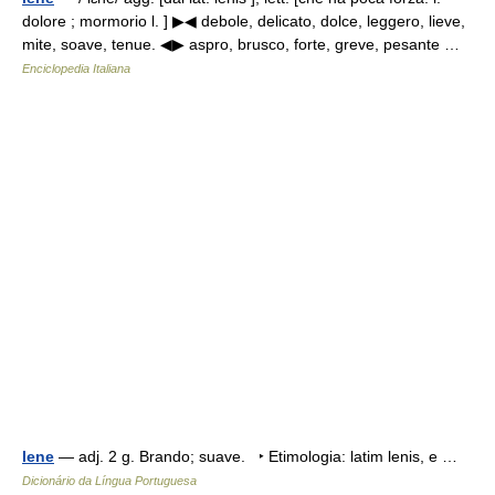
dolore ; mormorio l. ] ▶◀ debole, delicato, dolce, leggero, lieve,
mite, soave, tenue. ◀▶ aspro, brusco, forte, greve, pesante …
Enciclopedia Italiana
lene
— adj. 2 g. Brando; suave. ‣ Etimologia: latim lenis, e …
Dicionário da Língua Portuguesa