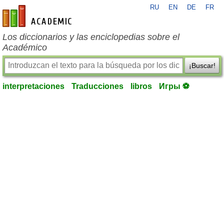
RU
EN
DE
FR
es-academic.com
Los diccionarios y las enciclopedias sobre el
Académico
¡Buscar!
interpretaciones
Traducciones
libros
Игры ⚽