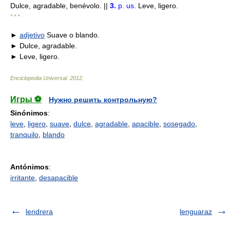
Dulce, agradable, benévolo. ||
3.
p. us.
Leve, ligero.
* * *
►
adjetivo
Suave o blando.
► Dulce, agradable.
► Leve, ligero.
Enciclopedia Universal
.
2012
.
Игры ⚽
Нужно решить контрольную?
Sinónimos
:
leve
,
ligero
,
suave
,
dulce
,
agradable
,
apacible
,
sosegado
,
tranquilo
,
blando
Antónimos
:
irritante
,
desapacible
lendrera
lenguaraz