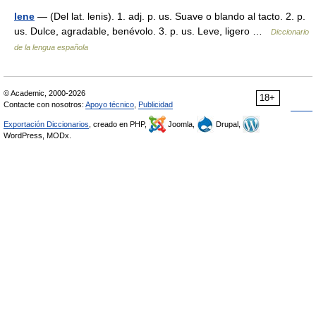
lene
— (Del lat. lenis). 1. adj. p. us. Suave o blando al tacto. 2. p.
us. Dulce, agradable, benévolo. 3. p. us. Leve, ligero …
Diccionario
de la lengua española
© Academic, 2000-2026
18+
Contacte con nosotros:
Apoyo técnico
,
Publicidad
Exportación Diccionarios
, creado en PHP,
Joomla,
Drupal,
WordPress, MODx.