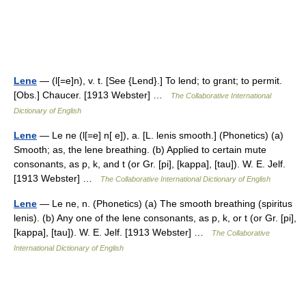
Lene
— (l[=e]n), v. t. [See {Lend}.] To lend; to grant; to permit.
[Obs.] Chaucer. [1913 Webster] …
The Collaborative International
Dictionary of English
Lene
— Le ne (l[=e] n[ e]), a. [L. lenis smooth.] (Phonetics) (a)
Smooth; as, the lene breathing. (b) Applied to certain mute
consonants, as p, k, and t (or Gr. [pi], [kappa], [tau]). W. E. Jelf.
[1913 Webster] …
The Collaborative International Dictionary of English
Lene
— Le ne, n. (Phonetics) (a) The smooth breathing (spiritus
lenis). (b) Any one of the lene consonants, as p, k, or t (or Gr. [pi],
[kappa], [tau]). W. E. Jelf. [1913 Webster] …
The Collaborative
International Dictionary of English